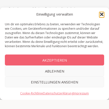
Spitzbergen: Meine Reise in die Arktis
Einwilligung verwalten
Bootstour auf Spitzbergen: Eisbären, Packeis &
Pyramiden
Um dir ein optimales Erlebnis zu bieten, verwenden wir Technologien
wie Cookies, um Geräteinformationen zu speichern und/oder darauf
Spitzbergen: Bootstour zur russischen Siedlung
zuzugreifen. Wenn du diesen Technologien zustimmst, können wir
Barentsburg
Daten wie das Surfverhalten oder eindeutige IDs auf dieser Website
verarbeiten. Wenn du deine Einwilligung nicht erteilst oder zurückziehst,
Chobe Nationalpark: Lohnt sich ein Tagesausflug?
können bestimmte Merkmale und Funktionen beeinträchtigt werden.
Victoriafälle in Simbabwe & Sambia: Meine
Erfahrungen in der Regenzeit
AKZEPTIEREN
ABLEHNEN
EINSTELLUNGEN ANSEHEN
Cookie-Richtlinie
Datenschutzerklärung
Impressum
© 2026 Ipackedmybackpack.de | Außergewöhnliche Reiseziele &
individuelle Rundreisen. Stolz präsentiert von
Sydney