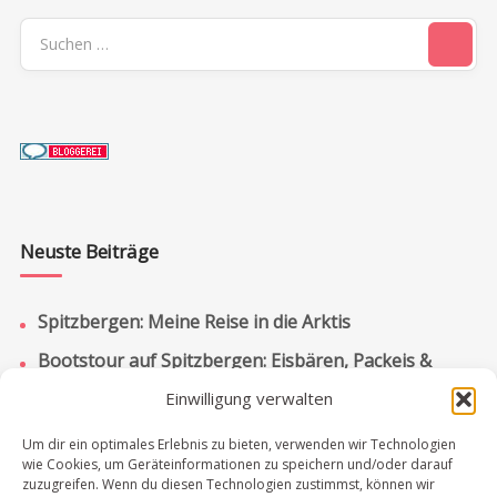
Suchen
nach:
Neuste Beiträge
Spitzbergen: Meine Reise in die Arktis
Bootstour auf Spitzbergen: Eisbären, Packeis &
Pyramiden
Einwilligung verwalten
Spitzbergen: Bootstour zur russischen Siedlung
Um dir ein optimales Erlebnis zu bieten, verwenden wir Technologien
Barentsburg
wie Cookies, um Geräteinformationen zu speichern und/oder darauf
zuzugreifen. Wenn du diesen Technologien zustimmst, können wir
Chobe Nationalpark: Lohnt sich ein Tagesausflug?