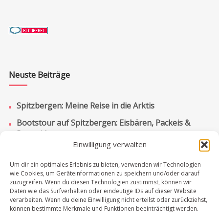
Neuste Beiträge
Spitzbergen: Meine Reise in die Arktis
Bootstour auf Spitzbergen: Eisbären, Packeis &
Pyramiden
Einwilligung verwalten
Spitzbergen: Bootstour zur russischen Siedlung
Barentsburg
Um dir ein optimales Erlebnis zu bieten, verwenden wir Technologien
wie Cookies, um Geräteinformationen zu speichern und/oder darauf
Chobe Nationalpark: Lohnt sich ein Tagesausflug?
zuzugreifen. Wenn du diesen Technologien zustimmst, können wir
Daten wie das Surfverhalten oder eindeutige IDs auf dieser Website
Victoriafälle in Simbabwe & Sambia: Meine
verarbeiten. Wenn du deine Einwilligung nicht erteilst oder zurückziehst,
Erfahrungen in der Regenzeit
können bestimmte Merkmale und Funktionen beeinträchtigt werden.