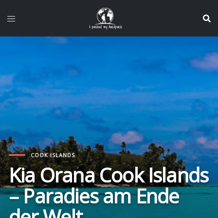
Zum
Inhalt
springen
COOK ISLANDS
Kia Orana Cook Islands
– Paradies am Ende
der Welt