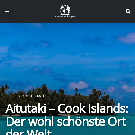
Zum
Inhalt
springen
COOK ISLANDS
Aitutaki – Cook Islands:
Der wohl schönste Ort
der Welt