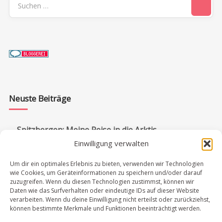
nach:
Neuste Beiträge
Spitzbergen: Meine Reise in die Arktis
Einwilligung verwalten
Bootstour auf Spitzbergen: Eisbären, Packeis &
Pyramiden
Um dir ein optimales Erlebnis zu bieten, verwenden wir Technologien
wie Cookies, um Geräteinformationen zu speichern und/oder darauf
Spitzbergen: Bootstour zur russischen Siedlung
zuzugreifen. Wenn du diesen Technologien zustimmst, können wir
Barentsburg
Daten wie das Surfverhalten oder eindeutige IDs auf dieser Website
verarbeiten. Wenn du deine Einwilligung nicht erteilst oder zurückziehst,
Chobe Nationalpark: Lohnt sich ein Tagesausflug?
können bestimmte Merkmale und Funktionen beeinträchtigt werden.
Victoriafälle in Simbabwe & Sambia: Meine