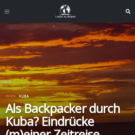
Zum
Inhalt
springen
KUBA
Als Backpacker durch
Kuba? Eindrücke
(m)einer Zeitreise