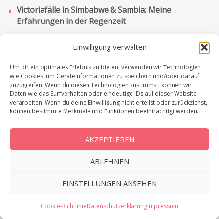
Victoriafälle in Simbabwe & Sambia: Meine
Erfahrungen in der Regenzeit
Einwilligung verwalten
Um dir ein optimales Erlebnis zu bieten, verwenden wir Technologien
wie Cookies, um Geräteinformationen zu speichern und/oder darauf
zuzugreifen. Wenn du diesen Technologien zustimmst, können wir
Daten wie das Surfverhalten oder eindeutige IDs auf dieser Website
© 2026 Ipackedmybackpack.de | Außergewöhnliche Reiseziele &
verarbeiten. Wenn du deine Einwilligung nicht erteilst oder zurückziehst,
individuelle Rundreisen. Stolz präsentiert von
Sydney
können bestimmte Merkmale und Funktionen beeinträchtigt werden.
AKZEPTIEREN
ABLEHNEN
EINSTELLUNGEN ANSEHEN
Cookie-Richtlinie
Datenschutzerklärung
Impressum