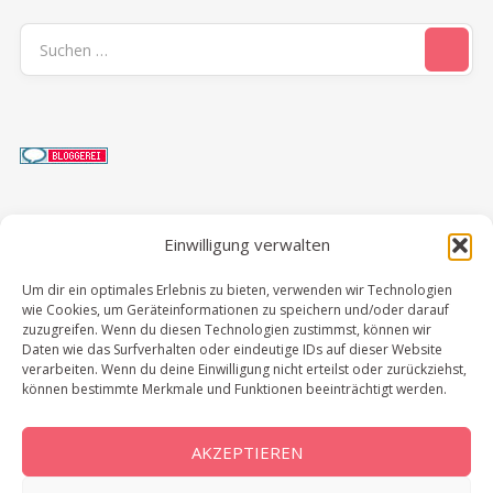
Suchen
nach:
Einwilligung verwalten
Neuste Beiträge
Um dir ein optimales Erlebnis zu bieten, verwenden wir Technologien
wie Cookies, um Geräteinformationen zu speichern und/oder darauf
Spitzbergen: Meine Reise in die Arktis
zuzugreifen. Wenn du diesen Technologien zustimmst, können wir
Daten wie das Surfverhalten oder eindeutige IDs auf dieser Website
Bootstour auf Spitzbergen: Eisbären, Packeis &
verarbeiten. Wenn du deine Einwilligung nicht erteilst oder zurückziehst,
Pyramiden
können bestimmte Merkmale und Funktionen beeinträchtigt werden.
Spitzbergen: Bootstour zur russischen Siedlung
Barentsburg
AKZEPTIEREN
Chobe Nationalpark: Lohnt sich ein Tagesausflug?