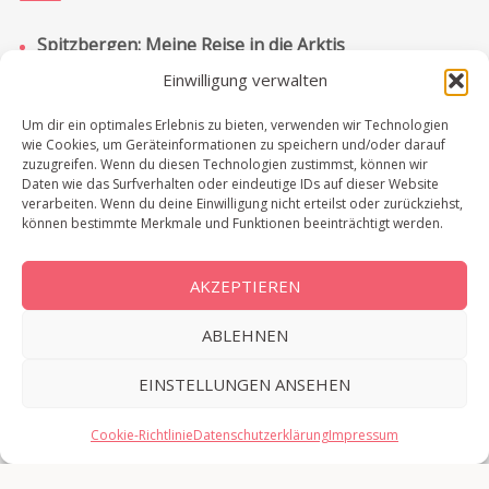
Spitzbergen: Meine Reise in die Arktis
Einwilligung verwalten
Bootstour auf Spitzbergen: Eisbären, Packeis &
Pyramiden
Um dir ein optimales Erlebnis zu bieten, verwenden wir Technologien
Spitzbergen: Bootstour zur russischen Siedlung
wie Cookies, um Geräteinformationen zu speichern und/oder darauf
zuzugreifen. Wenn du diesen Technologien zustimmst, können wir
Barentsburg
Daten wie das Surfverhalten oder eindeutige IDs auf dieser Website
verarbeiten. Wenn du deine Einwilligung nicht erteilst oder zurückziehst,
Chobe Nationalpark: Lohnt sich ein Tagesausflug?
können bestimmte Merkmale und Funktionen beeinträchtigt werden.
Victoriafälle in Simbabwe & Sambia: Meine
Erfahrungen in der Regenzeit
AKZEPTIEREN
ABLEHNEN
EINSTELLUNGEN ANSEHEN
Cookie-Richtlinie
Datenschutzerklärung
Impressum
© 2026 Ipackedmybackpack.de | Außergewöhnliche Reiseziele &
individuelle Rundreisen. Stolz präsentiert von
Sydney