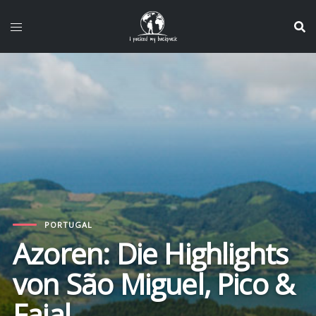
Zum
Inhalt
springen
PORTUGAL
Azoren: Die Highlights
von São Miguel, Pico &
Faial