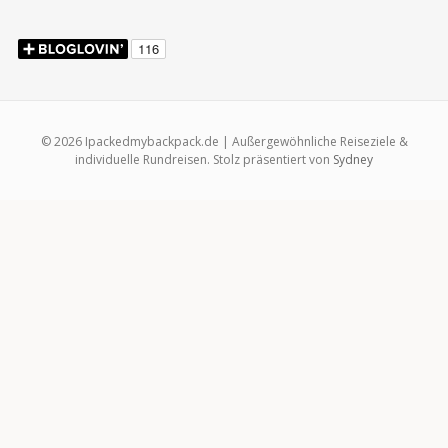
© 2026 Ipackedmybackpack.de | Außergewöhnliche Reiseziele &
individuelle Rundreisen. Stolz präsentiert von
Sydney