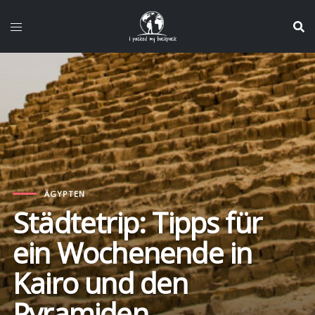
Zum
Inhalt
springen
ÄGYPTEN
Städtetrip: Tipps für
ein Wochenende in
Kairo und den
Pyramiden