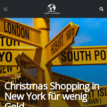
Zum
Inhalt
springen
USA
Christmas Shopping in
New York für wenig
Geld