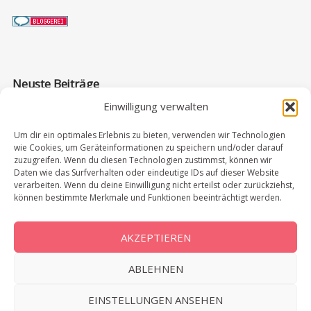
Neuste Beiträge
Einwilligung verwalten
Spitzbergen: Meine Reise in die Arktis
Um dir ein optimales Erlebnis zu bieten, verwenden wir Technologien
wie Cookies, um Geräteinformationen zu speichern und/oder darauf
Bootstour auf Spitzbergen: Eisbären, Packeis &
zuzugreifen. Wenn du diesen Technologien zustimmst, können wir
Pyramiden
Daten wie das Surfverhalten oder eindeutige IDs auf dieser Website
verarbeiten. Wenn du deine Einwilligung nicht erteilst oder zurückziehst,
Spitzbergen: Bootstour zur russischen Siedlung
können bestimmte Merkmale und Funktionen beeinträchtigt werden.
Barentsburg
Chobe Nationalpark: Lohnt sich ein Tagesausflug?
AKZEPTIEREN
Victoriafälle in Simbabwe & Sambia: Meine
ABLEHNEN
Erfahrungen in der Regenzeit
EINSTELLUNGEN ANSEHEN