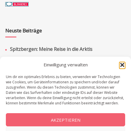
Neuste Beiträge
Spitzbergen: Meine Reise in die Arktis
Bootstour auf Spitzbergen: Eisbären, Packeis &
Einwilligung verwalten
Pyramiden
Spitzbergen: Bootstour zur russischen Siedlung
Um dir ein optimales Erlebnis zu bieten, verwenden wir Technologien
wie Cookies, um Geräteinformationen zu speichern und/oder darauf
Barentsburg
zuzugreifen. Wenn du diesen Technologien zustimmst, können wir
Chobe Nationalpark: Lohnt sich ein Tagesausflug?
Daten wie das Surfverhalten oder eindeutige IDs auf dieser Website
verarbeiten. Wenn du deine Einwilligung nicht erteilst oder zurückziehst,
Victoriafälle in Simbabwe & Sambia: Meine
können bestimmte Merkmale und Funktionen beeinträchtigt werden.
Erfahrungen in der Regenzeit
AKZEPTIEREN