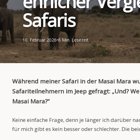
ehrlicher Verg
Safaris
10. Februar 2026
•
6 Min. Lesezeit
Während meiner Safari in der Masai Mara w
Safariteilnehmern im Jeep gefragt: „Und? Wel
Masai Mara?“
Keine einfache Frage, denn je länger ich darüber n
für mich gibt es kein besser oder schlechter. Die b