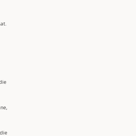
at.
die
äne,
die