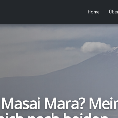
Home
Über
 Masai Mara? Mei