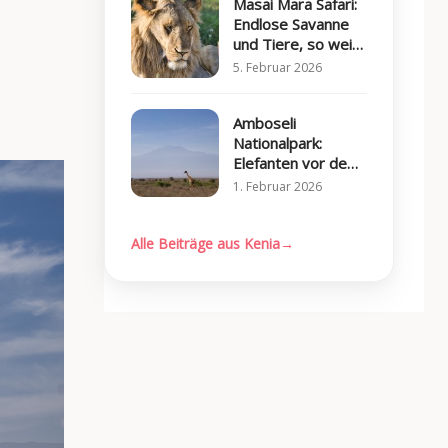
Masai Mara Safari:
Endlose Savanne
und Tiere, so weit
das Auge reicht
5. Februar 2026
Amboseli
Nationalpark:
Elefanten vor dem
Kilimandscharo
1. Februar 2026
Alle Beiträge aus Kenia
→