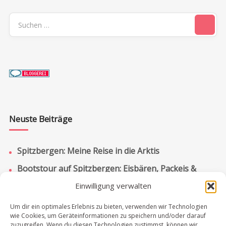
Suchen
nach:
Neuste Beiträge
Spitzbergen: Meine Reise in die Arktis
Bootstour auf Spitzbergen: Eisbären, Packeis &
Pyramiden
Einwilligung verwalten
Spitzbergen: Bootstour zur russischen Siedlung
Um dir ein optimales Erlebnis zu bieten, verwenden wir Technologien
Barentsburg
wie Cookies, um Geräteinformationen zu speichern und/oder darauf
zuzugreifen. Wenn du diesen Technologien zustimmst, können wir